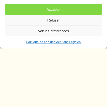
Accepter
Téléphone
*
Refuser
Voir les préférences
Liste déroulante
*
Politique de cookies
Mentions Légales
Informations supplémentaires
Envoyer