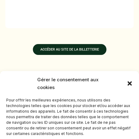
ACCÉDER AU SITE DE LA BILLETTERIE
Gérer le consentement aux
cookies
CONTACTEZ NOUS
Pour offrir les meilleures expériences, nous utilisons des
Contactez
Identité
*
technologies telles que les cookies pour stocker et/ou accéder aux
nous ! 🏌️
Prénom
Nom
informations des appareils. Le fait de consentir à ces technologies
nous permettra de traiter des données telles que le comportement
de navigation ou les ID uniques sur ce site. Le fait de ne pas
Prénom
Nom
consentir ou de retirer son consentement peut avoir un effet négatif
sur certaines caractéristiques et fonctions.
Email
*