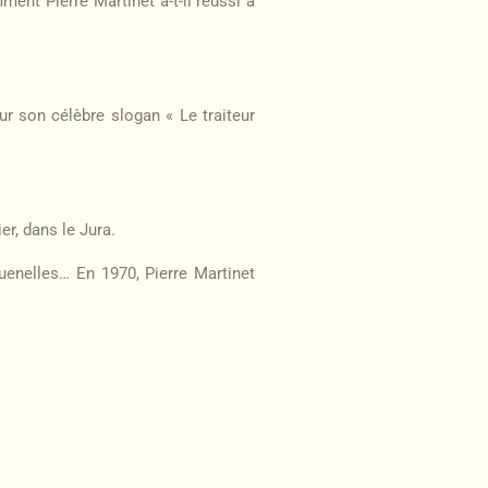
ent Pierre Martinet a-t-il réussi à
ur son célèbre slogan « Le traiteur
er, dans le Jura.
quenelles… En 1970, Pierre Martinet