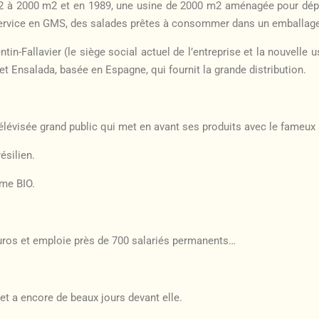
m2 à 2000 m2 et en 1989, une usine de 2000 m2 aménagée pour dép
e-service en GMS, des salades prêtes à consommer dans un emballage
entin-Fallavier (le siège social actuel de l’entreprise et la nouvell
t Ensalada, basée en Espagne, qui fournit la grande distribution.
visée grand public qui met en avant ses produits avec le fameux slog
ésilien.
me BIO.
’euros et emploie près de 700 salariés permanents…
net a encore de beaux jours devant elle.