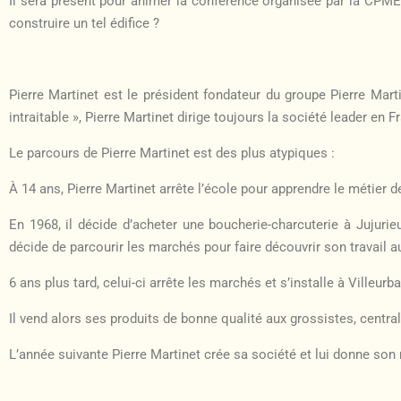
Il sera présent pour animer la conférence organisée par la CPME 
construire un tel édifice ?
Pierre Martinet est le président fondateur du groupe Pierre Mart
intraitable », Pierre Martinet dirige toujours la société leader en
Le parcours de Pierre Martinet est des plus atypiques :
À 14 ans, Pierre Martinet arrête l’école pour apprendre le métier 
En 1968, il décide d’acheter une boucherie-charcuterie à Jujurie
décide de parcourir les marchés pour faire découvrir son travail 
6 ans plus tard, celui-ci arrête les marchés et s’installe à Villeur
Il vend alors ses produits de bonne qualité aux grossistes, centr
L’année suivante Pierre Martinet crée sa société et lui donne son