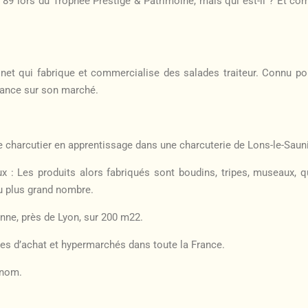
89 lors du Trophée Prestige & Patrimoine, mais qui est-il ? Et comm
inet qui fabrique et commercialise des salades traiteur. Connu po
 France sur son marché.
de charcutier en apprentissage dans une charcuterie de Lons-le-Sauni
ux : Les produits alors fabriqués sont boudins, tripes, museaux, 
au plus grand nombre.
banne, près de Lyon, sur 200 m22.
ales d’achat et hypermarchés dans toute la France.
 nom.