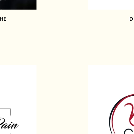
CHE
D